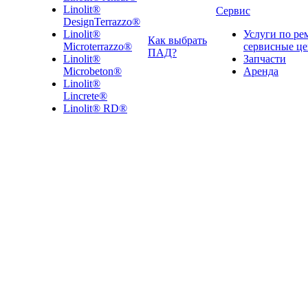
Linolit®
Сервис
DesignTerrazzo®
Linolit®
Услуги по ре
Как выбрать
Microterrazzo®
сервисные ц
ПАД?
Linolit®
Запчасти
Microbeton®
Аренда
Linolit®
Lincrete®
Linolit® RD®