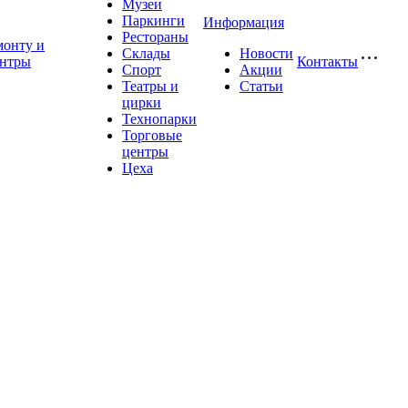
Музеи
Паркинги
Информация
Рестораны
монту и
Склады
Новости
ентры
Контакты
Спорт
Акции
Театры и
Статьи
цирки
Технопарки
Торговые
центры
Цеха