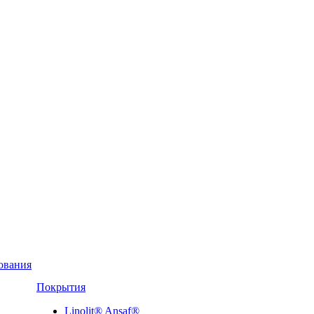
ования
Покрытия
Linolit® Ansaf®