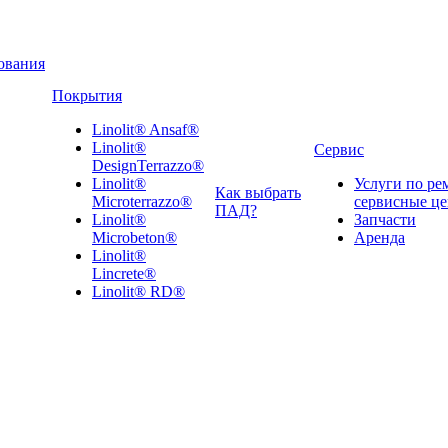
ования
Покрытия
Linolit® Ansaf®
Linolit®
Сервис
DesignTerrazzo®
Linolit®
Услуги по ре
Как выбрать
Microterrazzo®
сервисные ц
ПАД?
Linolit®
Запчасти
Microbeton®
Аренда
Linolit®
Lincrete®
Linolit® RD®