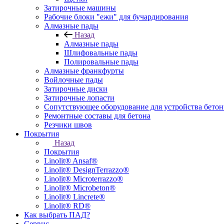
Затирочные машины
Рабочие блоки "ежи" для бучардирования
Алмазные пады
Назад
Алмазные пады
Шлифовальные пады
Полировальные пады
Алмазные франкфурты
Войлочные пады
Затирочные диски
Затирочные лопасти
Сопутствующее оборудование для устройства бето
Ремонтные составы для бетона
Резчики швов
Покрытия
Назад
Покрытия
Linolit® Ansaf®
Linolit® DesignTerrazzo®
Linolit® Microterrazzo®
Linolit® Microbeton®
Linolit® Lincrete®
Linolit® RD®
Как выбрать ПАД?
Сервис