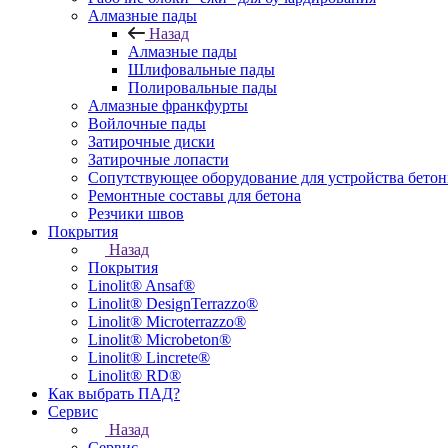
Алмазные пады
Назад
Алмазные пады
Шлифовальные пады
Полировальные пады
Алмазные франкфурты
Войлочные пады
Затирочные диски
Затирочные лопасти
Сопутствующее оборудование для устройства бето
Ремонтные составы для бетона
Резчики швов
Покрытия
Назад
Покрытия
Linolit® Ansaf®
Linolit® DesignTerrazzo®
Linolit® Microterrazzo®
Linolit® Microbeton®
Linolit® Lincrete®
Linolit® RD®
Как выбрать ПАД?
Сервис
Назад
Сервис