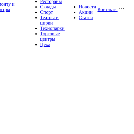
Рестораны
монту и
Склады
Новости
ентры
Контакты
Спорт
Акции
Театры и
Статьи
цирки
Технопарки
Торговые
центры
Цеха