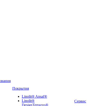
ования
Покрытия
Linolit® Ansaf®
Linolit®
Сервис
DesignTerrazzo®