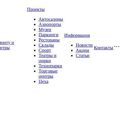
Проекты
Автосалоны
Аэропорты
Музеи
Паркинги
Информация
Рестораны
монту и
Склады
Новости
ентры
Контакты
Спорт
Акции
Театры и
Статьи
цирки
Технопарки
Торговые
центры
Цеха