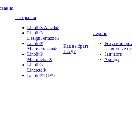
ования
Покрытия
Linolit® Ansaf®
Linolit®
Сервис
DesignTerrazzo®
Linolit®
Услуги по ре
Как выбрать
Microterrazzo®
сервисные ц
ПАД?
Linolit®
Запчасти
Microbeton®
Аренда
Linolit®
Lincrete®
Linolit® RD®