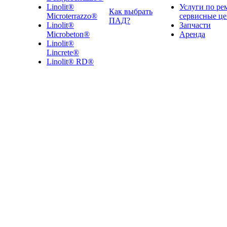
Linolit®
Услуги по ре
Как выбрать
Microterrazzo®
сервисные ц
ПАД?
Linolit®
Запчасти
Microbeton®
Аренда
Linolit®
Lincrete®
Linolit® RD®